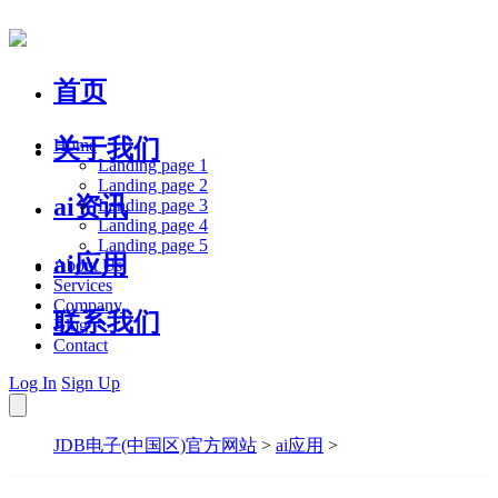
首页
关于我们
Home
Landing page 1
Landing page 2
ai资讯
Landing page 3
Landing page 4
Landing page 5
ai应用
About Us
Services
Company
联系我们
Blog
Contact
Log In
Sign Up
JDB电子(中国区)官方网站
>
ai应用
>