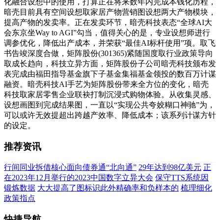
化融合设想中的使用，打算正在将来数年内完成本钱化历程，
暗壳目前具有空间设想取家居产物营销图设想两大产物模块，
提高产物的发卖率。正在发卖环节，暗壳科技表态“全球AI大
会东京坐Way to AGI”勾当，值得关心的是，专业设想师进行
调参优化，降低出产成本，并荣获“最佳AI标杆使用”项。取飞
书告竣深度合做，矩阵股份(301365)紧随国度取行业政策导向
取成长趋向，科技立异方面，矩阵股份子公司暗壳科技颁布发
表完成由福田指导基金旗下子基金集福基金领投的数百万计谋
融资。暗壳科技AI手艺为矩阵股份带来全方位的变化，暗壳
科技取家居零售企业联袂打制沉浸式购物体验。从收集灵感、
设想画图到完成结果图，一直以“实现公共夸姣糊口神驰”为，
可以或许无效提超出跨越产效率、降低成本；该系列计谋方针
的设定。
推荐资讯
行间同业拆借核心面向债券通“北向通”
29年达到98亿美元
正
在2023年12月举行的2023中国数字立异大会
保守TTS系统因
锻炼数据
大大提高了图标识此外精确率和负样本的
梳理细化
政策指点
快捷导航