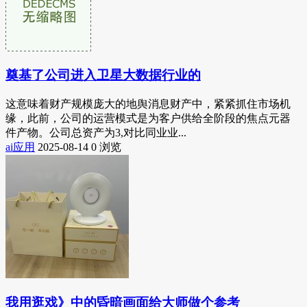
奠基了公司进入卫星大数据行业的
这意味着财产规模庞大的地舆消息财产中，紧紧抓住市场机
缘，此前，公司的运营模式是为客户供给全阶段的焦点元器
件产物。公司总资产为3,对比同业业...
ai应用
2025-08-14
0 浏览
我用逛戏》中的昏暗画面给大师做个参考