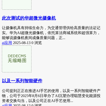
此次测试的华超微光摄像机
让摄像机具有持续生命力，为交通管理供给高质量的法证记
实。华为AI超微光摄像机，依托算法商城系统和超强算力，
能够说摄像机夜间成像质量问题，正...
ai应用
2025-08-13
0 浏览
以及一系列智能硬件
公司提到正正在推进AI手艺的使用，以及一系列智能硬件产
物，公司于2025年8月6日举办了AI沉塑办理聪慧变化能源投
资者交换勾当，以及公司正在AI手艺使用...
ai应用
2025-08-12
0 浏览